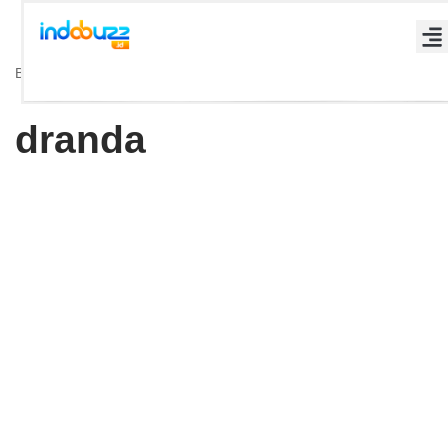
Lompat
Beranda
»
Arsip untuk dranda
»
Halaman 2
ke
konten
dranda