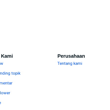
i Kami
Perusahaan
ew
Tentang kami
nding topik
mentar
llower
e