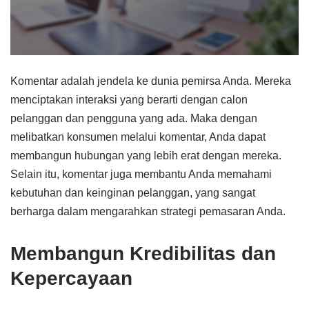
Komentar adalah jendela ke dunia pemirsa Anda. Mereka
menciptakan interaksi yang berarti dengan calon
pelanggan dan pengguna yang ada. Maka dengan
melibatkan konsumen melalui komentar, Anda dapat
membangun hubungan yang lebih erat dengan mereka.
Selain itu, komentar juga membantu Anda memahami
kebutuhan dan keinginan pelanggan, yang sangat
berharga dalam mengarahkan strategi pemasaran Anda.
Membangun Kredibilitas dan
Kepercayaan