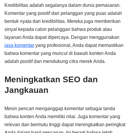
Kredibilitas adalah segalanya dalam dunia pemasaran.
Komentar yang positif dari pelanggan yang puas adalah
bentuk nyata dari kredibilitas. Mereka juga memberikan
sinyal kepada calon pelanggan bahwa produk atau
layanan Anda dapat dipercaya. Dengan menggunakan
jasa komentar
yang profesional, Anda dapat memastikan
bahwa komentar yang muncul di bawah konten Anda
adalah positif dan mendukung citra merek Anda.
Meningkatkan SEO dan
Jangkauan
Mesin pencari menganggap komentar sebagai tanda
bahwa konten Anda memiliki nilai. Juga komentar yang
relevan dan bermutu tinggi dapat meningkatkan peringkat
Anda dalam hasil pencarian. Ini berarti bahwa lebih