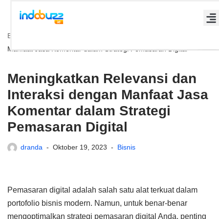
Lompat
Beranda
»
Meningkatkan Relevansi dan Interaksi dengan
ke
Manfaat Jasa Komentar dalam Strategi Pemasaran Digital
konten
Meningkatkan Relevansi dan
Interaksi dengan Manfaat Jasa
Komentar dalam Strategi
Pemasaran Digital
dranda
Oktober 19, 2023
Bisnis
Pemasaran digital adalah salah satu alat terkuat dalam
portofolio bisnis modern. Namun, untuk benar-benar
mengoptimalkan strategi pemasaran digital Anda, penting