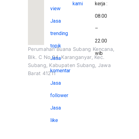
kami
kerja :
view
08.00
Jasa
–
trending
22.00
topik
Perumahan Buana Subang Kencana,
wib
Blk. C No.94, Karanganyar, Kec.
Jasa
Subang, Kabupaten Subang, Jawa
komentar
Barat 41211
Jasa
follower
Jasa
like