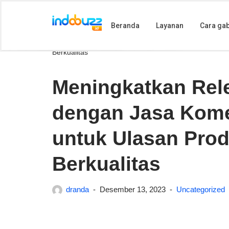
Beranda
Layanan
Cara ga
Lompat
Beranda
»
Meningkatkan Relevansi Produk Anda deng
ke
Berkualitas
konten
Meningkatkan Rel
dengan Jasa Kome
untuk Ulasan Pro
Berkualitas
dranda
Desember 13, 2023
Uncategorized