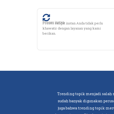
Proses instan
Proses sangat instan Anda tidak perlu
khawatir dengan layanan yang kami
berikan.
Trending topik menjadi salah 
sudah banyak digunakan perusa
juga bahwa trending topik meru