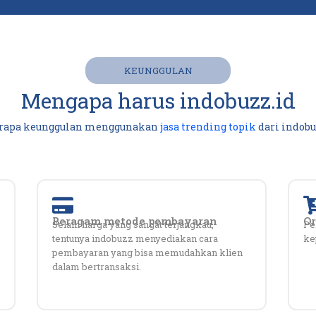
KEUNGGULAN
Mengapa harus indobuzz.id
rapa keunggulan menggunakan
jasa trending topik
dari indobu
Beragam metode pembayaran
O
Selain harga yang sangat terjangkau,
Pe
tentunya indobuzz menyediakan cara
ke
pembayaran yang bisa memudahkan klien
dalam bertransaksi.