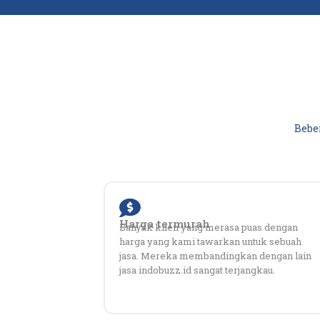
Bebe
Harga termurah
Banyak klien yang merasa puas dengan
harga yang kami tawarkan untuk sebuah
jasa. Mereka membandingkan dengan lain
jasa indobuzz.id sangat terjangkau.