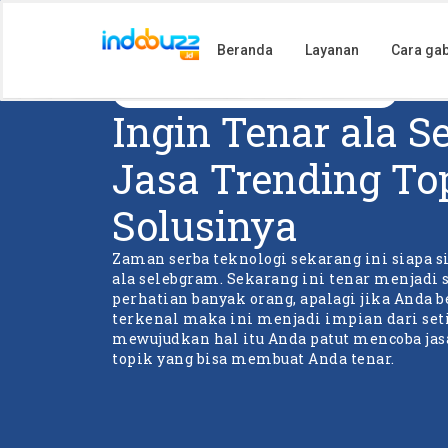
Beranda
Layanan
Cara ga
Lompat
ke
Jasa Trending Topik
konten
Ingin Tenar ala 
Jasa Trending To
Solusinya
Zaman serba teknologi sekarang ini siapa si
ala selebgram. Sekarang ini tenar menjadi 
perhatian banyak orang, apalagi jika Anda 
terkenal maka ini menjadi impian dari set
mewujudkan hal itu Anda patut mencoba jasa 
topik yang bisa membuat Anda tenar.