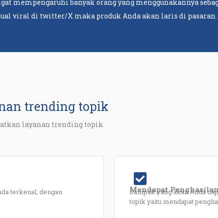
angat mempengaruhi banyak orang yang menggunakannya sebaga
jual viral di twitter/X maka produk Anda akan laris di pasaran
an trending topik
tkan layanan trending topik.
Mendapat Penghasila
da terkenal, dengan
Dampak yang akan Anda dapa
topik yaitu mendapat penghas