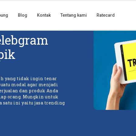
bung
Blog
Kontak
Tentang kami
Ratecard
Selebgram
pik
h yang tidak ingin tenar
suatu modal agar menjadi
berjualan dan produk Anda
iap orang. Mungkin untuk
satu ini yaitu jasa trending