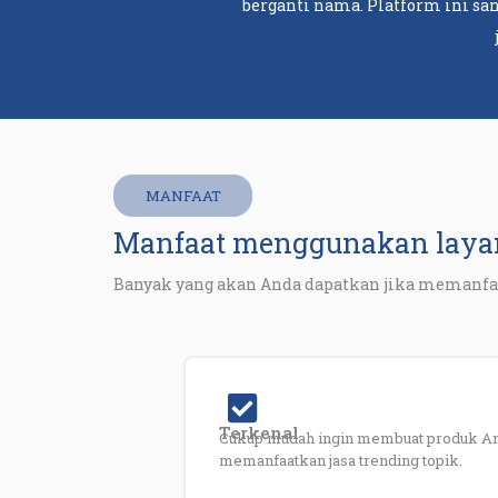
berganti nama. Platform ini s
MANFAAT
Manfaat menggunakan layan
Banyak yang akan Anda dapatkan jika memanfaa
Terkenal
Cukup mudah ingin membuat produk An
memanfaatkan jasa trending topik.