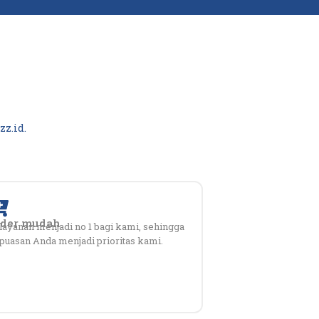
zz.id.
rder mudah
layanan menjadi no 1 bagi kami, sehingga
puasan Anda menjadi prioritas kami.