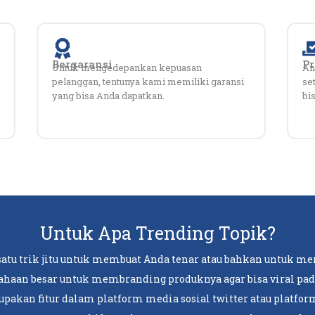
Bergaransi
P
Untuk mengedepankan kepuasan
An
pelanggan, tentunya kami memiliki garansi
se
yang bisa Anda dapatkan.
bi
Untuk Apa Trending Topik?
satu trik jitu untuk membuat Anda tenar atau bahkan untuk me
haan besar untuk membranding produknya agar bisa viral pada
pakan fitur dalam platform media sosial twitter atau platform