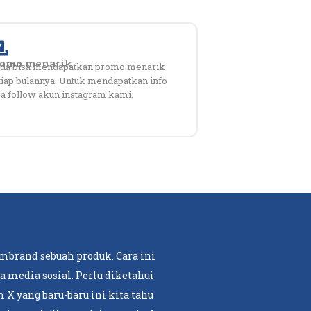
romo menarik
da bisa mendapatkan promo menarik
tiap bulannya. Untuk mendapatkan info
sa follow akun instagram kami.
mbrand sebuah produk. Cara ini
 media sosial. Perlu diketahui
 X yang baru-baru ini kita tahu