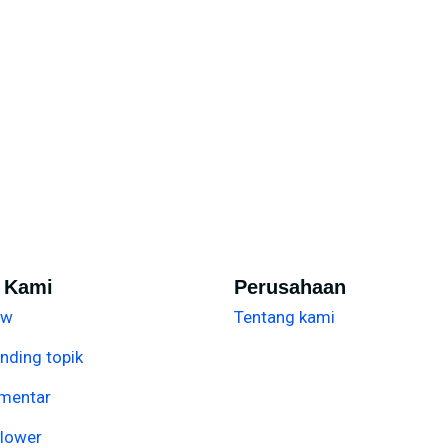
i Kami
Perusahaan
ew
Tentang kami
nding topik
mentar
llower