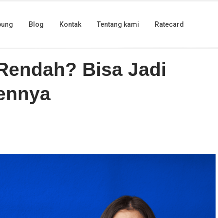
bung
Blog
Kontak
Tentang kami
Ratecard
 Salah Kontennya
Rendah? Bisa Jadi
ennya