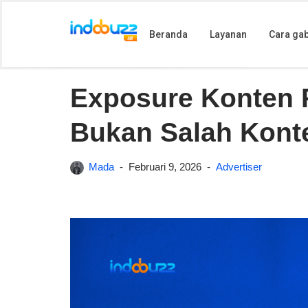
Beranda
Layanan
Cara ga
Lompat
Beranda
»
Exposure Konten Rendah? Bisa Jadi Bukan
ke
konten
Exposure Konten 
Bukan Salah Kont
Mada
Februari 9, 2026
Advertiser