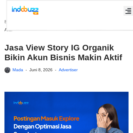
Lompat
Beranda
»
Jasa View Story IG Organik Bikin Akun Bisnis Makin
ke
Aktif
konten
Jasa View Story IG Organik
Bikin Akun Bisnis Makin Aktif
Mada
Juni 8, 2026
Advertiser