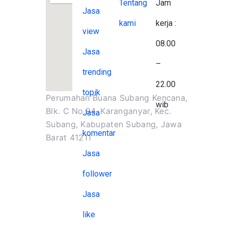
Tentang
Jam
Jasa
kami
kerja :
view
08.00
Jasa
–
trending
22.00
topik
Perumahan Buana Subang Kencana,
wib
Blk. C No.94, Karanganyar, Kec.
Jasa
Subang, Kabupaten Subang, Jawa
komentar
Barat 41211
Jasa
follower
Jasa
like