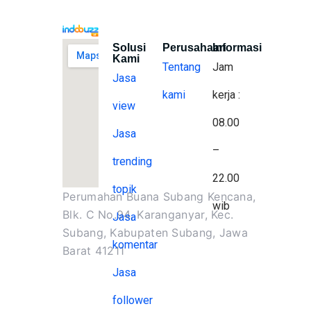
Solusi
Perusahaan
Informasi
Kami
Tentang
Jam
Jasa
kami
kerja :
view
08.00
Jasa
–
trending
22.00
topik
Perumahan Buana Subang Kencana,
wib
Blk. C No.94, Karanganyar, Kec.
Jasa
Subang, Kabupaten Subang, Jawa
komentar
Barat 41211
Jasa
follower