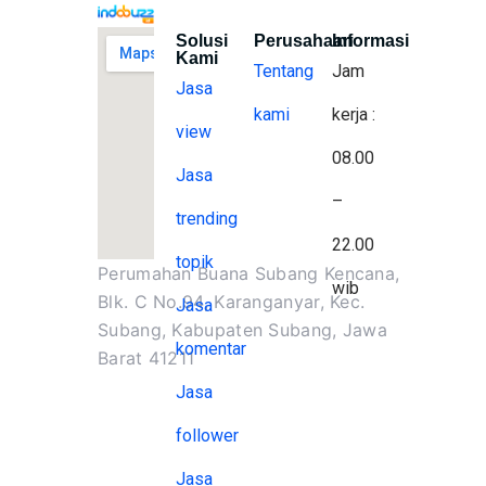
Solusi
Perusahaan
Informasi
Kami
Tentang
Jam
Jasa
kami
kerja :
view
08.00
Jasa
–
trending
22.00
topik
Perumahan Buana Subang Kencana,
wib
Blk. C No.94, Karanganyar, Kec.
Jasa
Subang, Kabupaten Subang, Jawa
komentar
Barat 41211
Jasa
follower
Jasa