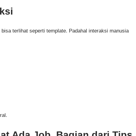
ksi
 bisa terlihat seperti template. Padahal interaksi manusia
ral.
at Ada Job, Bagian dari Tips