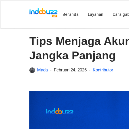
Beranda
Layanan
Cara ga
Lompat
Beranda
»
Tips Menjaga Akun Buzzer Aman untuk Jan
ke
konten
Tips Menjaga Aku
Jangka Panjang
Mada
Februari 24, 2026
Kontributor